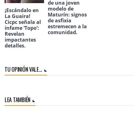
de una joven
modelo de
¡Escándalo en
Maturín: signos
La Guaira!
de asfixia
Cicpc señala al
estremecen a la
infame ‘Topo’:
comunidad.
Revelan
impactantes
detalles.
TU OPINIÓN VALE...
LEA TAMBIÉN