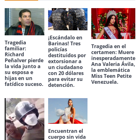
¡Escándalo en
Tragedia
Barinas! Tres
Tragedia en el
familiar:
policías
certamen: Muere
Richard
destituidos por
inesperadamente
Peñalver pierde
extorsionar a
Ana Valeria Ávila,
la vida junto a
un ciudadano
la emblemática
su esposa e
con 20 dólares
Miss Teen Petite
hijas en un
para evitar su
Venezuela.
fatídico suceso.
detención.
Encuentran el
cuerpo sin vida