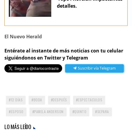
detalles.
El Nuevo Herald
Entérate al instante de más noticias con tu celular
siguiéndonos en Twitter y Telegram
Suscribir vía Telegram
12 DÍAS
BODA
DESPUÉS
ESPECTACULOS
ESPOSO
PAMELA ANDERSON
QUINTO
SEPARA
LO MÁS LEÍDO