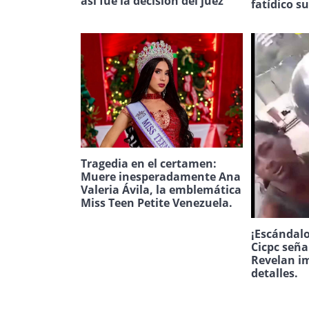
así fue la decisión del juez
fatídico s
Tragedia en el certamen:
Muere inesperadamente Ana
Valeria Ávila, la emblemática
Miss Teen Petite Venezuela.
¡Escándalo
Cicpc seña
Revelan i
detalles.