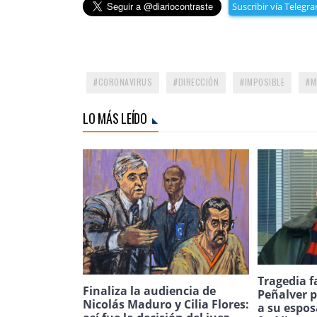
Suscribir vía Telegr
CORONAVIRUS
DIRECCIÓN
IMPOSIBLE
M
LO MÁS LEÍDO
Tragedia f
Finaliza la audiencia de
Peñalver p
Nicolás Maduro y Cilia Flores:
a su espos