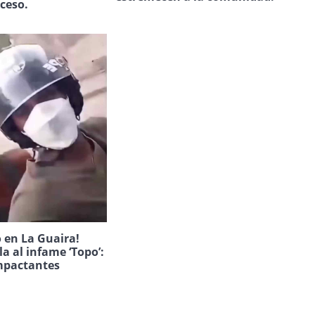
uceso.
 en La Guaira!
la al infame ‘Topo’:
mpactantes