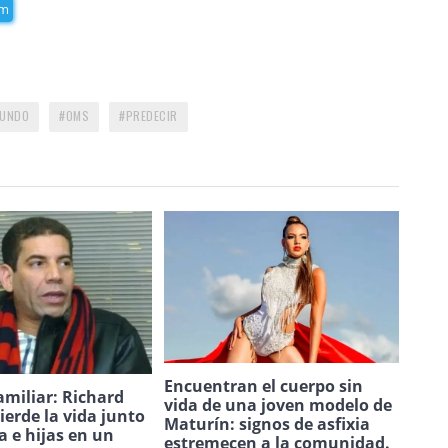
am
UNDO
OMS
PREDECIR
Encuentran el cuerpo sin
amiliar: Richard
vida de una joven modelo de
ierde la vida junto
Maturín: signos de asfixia
a e hijas en un
estremecen a la comunidad.