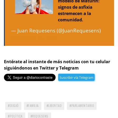
modelo de Maturín:
signos de asfixia
estremecen a la
comunidad.
— Juan Requesens (@JuanRequesens)
November 25, 2019
Entérate al instante de más noticias con tu celular
siguiéndonos en Twitter y Telegram
Suscribir vía Telegram
EXIGIÓ
FAMILIA
LIBERTAD
PARLAMENTARIO
POLÍTICA
REQUESENS