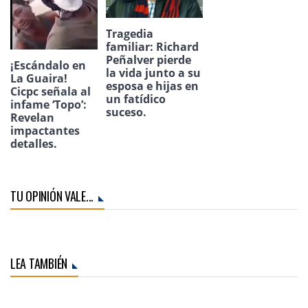
Tragedia
familiar: Richard
Peñalver pierde
¡Escándalo en
la vida junto a su
La Guaira!
esposa e hijas en
Cicpc señala al
un fatídico
infame ‘Topo’:
suceso.
Revelan
impactantes
detalles.
TU OPINIÓN VALE...
LEA TAMBIÉN