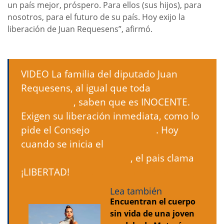
un país mejor, próspero. Para ellos (sus hijos), para
nosotros, para el futuro de su país. Hoy exijo la
liberación de Juan Requesens”, afirmó.
VIDEO La familia del diputado Juan
Requesens, al igual que toda
#Venezuela
, saben que es INOCENTE.
Exigen su liberación inmediata, como lo
pide el Consejo
#DDHH
#ONU
. Hoy
cuando se inicia el
#JuicioInjustoRequesens
, el pais clama
¡LIBERTAD!
pic.twitter.com/3Mvkc4EuQG
Lea también
Encuentran el cuerpo
sin vida de una joven