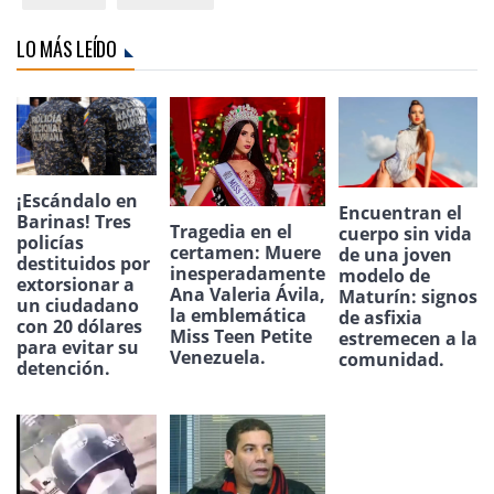
LO MÁS LEÍDO
¡Escándalo en
Encuentran el
Barinas! Tres
Tragedia en el
cuerpo sin vida
policías
certamen: Muere
de una joven
destituidos por
inesperadamente
modelo de
extorsionar a
Ana Valeria Ávila,
Maturín: signos
un ciudadano
la emblemática
de asfixia
con 20 dólares
Miss Teen Petite
estremecen a la
para evitar su
Venezuela.
comunidad.
detención.