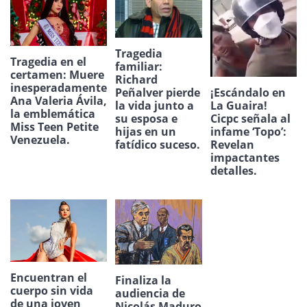
Tragedia
Tragedia en el
familiar:
certamen: Muere
Richard
inesperadamente
¡Escándalo en
Peñalver pierde
Ana Valeria Ávila,
La Guaira!
la vida junto a
la emblemática
Cicpc señala al
su esposa e
Miss Teen Petite
infame ‘Topo’:
hijas en un
Venezuela.
Revelan
fatídico suceso.
impactantes
detalles.
Encuentran el
Finaliza la
cuerpo sin vida
audiencia de
de una joven
Nicolás Maduro