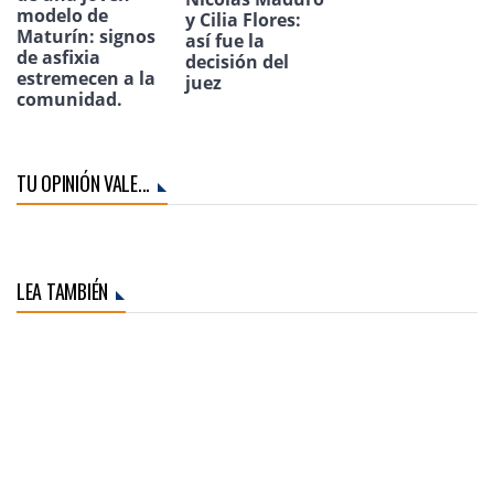
modelo de
y Cilia Flores:
Maturín: signos
así fue la
de asfixia
decisión del
estremecen a la
juez
comunidad.
TU OPINIÓN VALE...
LEA TAMBIÉN