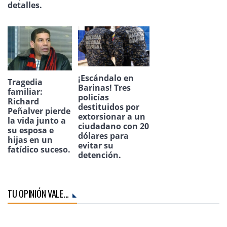
detalles.
¡Escándalo en
Tragedia
Barinas! Tres
familiar:
policías
Richard
destituidos por
Peñalver pierde
extorsionar a un
la vida junto a
ciudadano con 20
su esposa e
dólares para
hijas en un
evitar su
fatídico suceso.
detención.
TU OPINIÓN VALE...