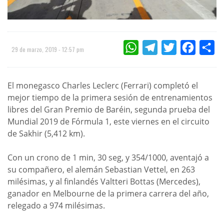
WHATSAPP
TELEGRAM
TWITTER
FACEBOO
CO
29 de marzo, 2019 - 12:57 pm
El monegasco Charles Leclerc (Ferrari) completó el
mejor tiempo de la primera sesión de entrenamientos
libres del Gran Premio de Baréin, segunda prueba del
Mundial 2019 de Fórmula 1, este viernes en el circuito
de Sakhir (5,412 km).
Con un crono de 1 min, 30 seg, y 354/1000, aventajó a
su compañero, el alemán Sebastian Vettel, en 263
milésimas, y al finlandés Valtteri Bottas (Mercedes),
ganador en Melbourne de la primera carrera del año,
relegado a 974 milésimas.