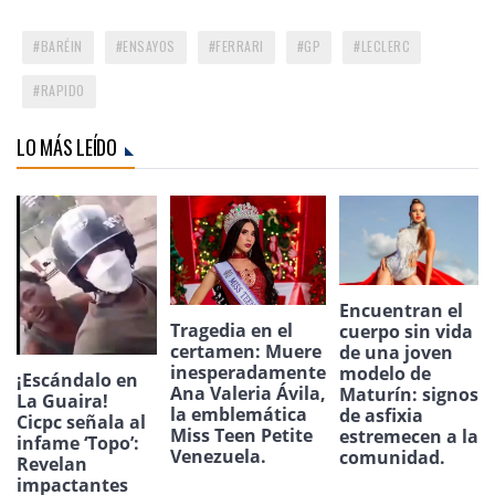
BARÉIN
ENSAYOS
FERRARI
GP
LECLERC
RAPIDO
LO MÁS LEÍDO
Encuentran el
Tragedia en el
cuerpo sin vida
certamen: Muere
de una joven
inesperadamente
modelo de
¡Escándalo en
Ana Valeria Ávila,
Maturín: signos
La Guaira!
la emblemática
de asfixia
Cicpc señala al
Miss Teen Petite
estremecen a la
infame ‘Topo’:
Venezuela.
comunidad.
Revelan
impactantes