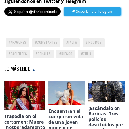
siguiéndonos en Twitter y Telegram
Suscribir vía Telegram
APAGONES
CONSTANTES
FALTA
INSUMOS
PACIENTES
RENALES
RIESGO
ZULIA
LO MÁS LEÍDO
¡Escándalo en
Encuentran el
Barinas! Tres
Tragedia en el
cuerpo sin vida
policías
certamen: Muere
de una joven
destituidos por
inesperadamente
modelo de