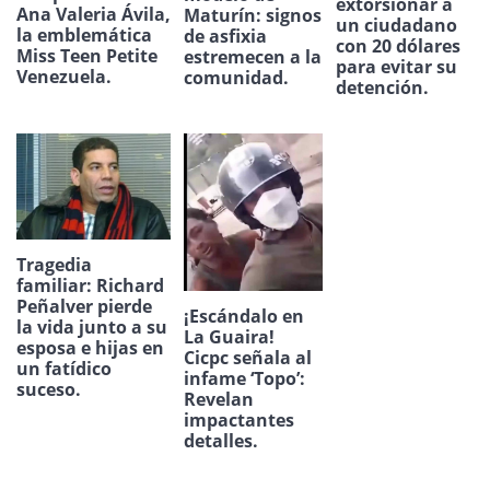
extorsionar a
Ana Valeria Ávila,
Maturín: signos
un ciudadano
la emblemática
de asfixia
con 20 dólares
Miss Teen Petite
estremecen a la
para evitar su
Venezuela.
comunidad.
detención.
Tragedia
familiar: Richard
Peñalver pierde
¡Escándalo en
la vida junto a su
La Guaira!
esposa e hijas en
Cicpc señala al
un fatídico
infame ‘Topo’:
suceso.
Revelan
impactantes
detalles.