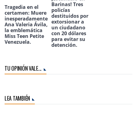
Barinas! Tres
Tragedia en el
policías
certamen: Muere
destituidos por
inesperadamente
extorsionar a
Ana Valeria Ávila,
un ciudadano
la emblemática
con 20 dólares
Miss Teen Petite
para evitar su
Venezuela.
detención.
TU OPINIÓN VALE...
LEA TAMBIÉN