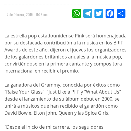
WHATSAPP
TELEGRAM
TWITTER
FACEBOO
CO
7 de febrero, 2019 - 11:36 am
La estrella pop estadounidense Pink será homenajeada
por su destacada contribución a la música en los BRIT
Awards de este año, dijeron el jueves los organizadores
de los galardones británicos anuales a la música pop,
convirtiéndose en la primera cantante y compositora
internacional en recibir el premio.
La ganadora del Grammy, conocida por éxitos como
“Raise Your Glass”, “Just Like a Pill” y “What About Us”
desde el lanzamiento de su álbum debut en 2000, se
unirá a músicos que han recibido el galardón como
David Bowie, Elton John, Queen y las Spice Girls.
“Desde el inicio de mi carrera, los seguidores