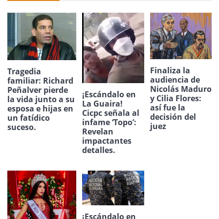
Finaliza la
Tragedia
audiencia de
familiar: Richard
Nicolás Maduro
Peñalver pierde
¡Escándalo en
y Cilia Flores:
la vida junto a su
La Guaira!
así fue la
esposa e hijas en
Cicpc señala al
decisión del
un fatídico
infame ‘Topo’:
juez
suceso.
Revelan
impactantes
detalles.
¡Escándalo en