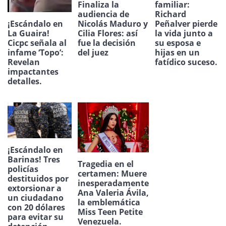
Finaliza la
familiar:
audiencia de
Richard
¡Escándalo en
Nicolás Maduro y
Peñalver pierde
La Guaira!
Cilia Flores: así
la vida junto a
Cicpc señala al
fue la decisión
su esposa e
infame ‘Topo’:
del juez
hijas en un
Revelan
fatídico suceso.
impactantes
detalles.
¡Escándalo en
Barinas! Tres
Tragedia en el
policías
certamen: Muere
destituidos por
inesperadamente
extorsionar a
Ana Valeria Ávila,
un ciudadano
la emblemática
con 20 dólares
Miss Teen Petite
para evitar su
Venezuela.