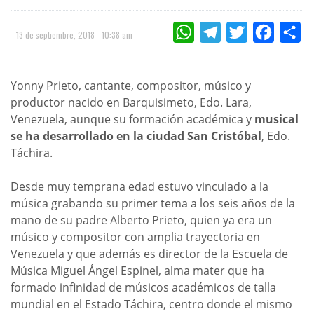
WHATSAPP
TELEGRAM
TWITTER
FACEBOO
CO
13 de septiembre, 2018 - 10:38 am
Yonny Prieto, cantante, compositor, músico y
productor nacido en Barquisimeto, Edo. Lara,
Venezuela, aunque su formación académica y
musical
se ha desarrollado en la ciudad San Cristóbal
, Edo.
Táchira.
Desde muy temprana edad estuvo vinculado a la
música grabando su primer tema a los seis años de la
mano de su padre Alberto Prieto, quien ya era un
músico y compositor con amplia trayectoria en
Venezuela y que además es director de la Escuela de
Música Miguel Ángel Espinel, alma mater que ha
formado infinidad de músicos académicos de talla
mundial en el Estado Táchira, centro donde el mismo