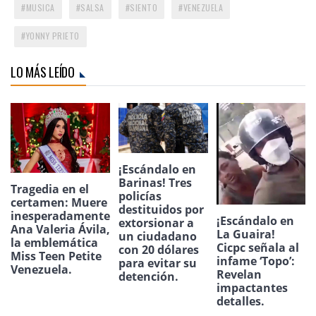
MUSICA
SALSA
SIENTO
VENEZUELA
YONNY PRIETO
LO MÁS LEÍDO
¡Escándalo en
Barinas! Tres
Tragedia en el
policías
certamen: Muere
destituidos por
inesperadamente
¡Escándalo en
extorsionar a
Ana Valeria Ávila,
La Guaira!
un ciudadano
la emblemática
Cicpc señala al
con 20 dólares
Miss Teen Petite
infame ‘Topo’:
para evitar su
Venezuela.
Revelan
detención.
impactantes
detalles.