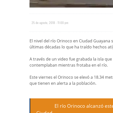
25 de agosto, 2018 - 11:00 pm
El nivel del río Orinoco en Ciudad Guayana 
últimas décadas lo que ha traído hechos atíp
A través de un video fue grabada la isla q
contemplaban mientras frotaba en el río.
Este viernes el Orinoco se elevó a 18.34 metr
que tienen en alerta a la población.
#25Ago
El río Orinoco alcanzó es
Ciudad
#Bolívar
.