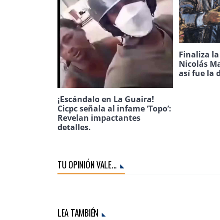
Finaliza l
Nicolás Ma
así fue la 
¡Escándalo en La Guaira!
Cicpc señala al infame ‘Topo’:
Revelan impactantes
detalles.
TU OPINIÓN VALE...
LEA TAMBIÉN