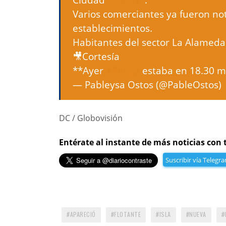
Varios comerciantes ya fueron not
establecimientos.
Habitantes del sector La Alameda
🎥Cortesía
**Ayer
#24Ago
estaba en 18.30 
— Pableysa Ostos (@PableOstos)
DC / Globovisión
Entérate al instante de más noticias con 
Suscribir vía Telegr
APARECIÓ
FLOTANTE
ISLA
NUEVA