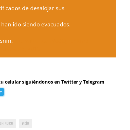
ificados de desalojar sus
 han ido siendo evacuados.
msnm.
pic.twitter.com/o8OJFoYKm3
August 25, 2018
tu celular siguiéndonos en Twitter y Telegram
am
ORINOCO
RÍO