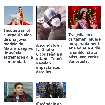
Encuentran el
Tragedia en el
cuerpo sin vida
certamen: Muere
de una joven
inesperadamente
modelo de
¡Escándalo en
Ana Valeria Ávila,
Maturín: signos
La Guaira!
la emblemática
de asfixia
Cicpc señala al
Miss Teen Petite
estremecen a la
infame ‘Topo’:
Venezuela.
comunidad.
Revelan
impactantes
detalles.
¡Escándalo en