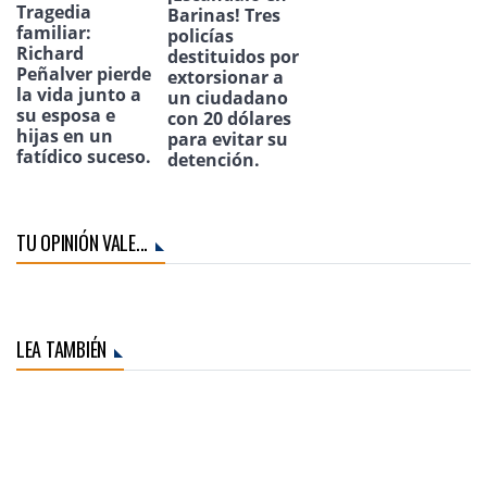
Tragedia
Barinas! Tres
familiar:
policías
Richard
destituidos por
Peñalver pierde
extorsionar a
la vida junto a
un ciudadano
su esposa e
con 20 dólares
hijas en un
para evitar su
fatídico suceso.
detención.
TU OPINIÓN VALE...
LEA TAMBIÉN