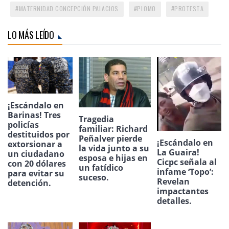
MATERNIDAD CONCEPCIÓN PALACIOS
PLOMO
PROTESTA
LO MÁS LEÍDO
¡Escándalo en
Barinas! Tres
Tragedia
policías
familiar: Richard
destituidos por
Peñalver pierde
¡Escándalo en
extorsionar a
la vida junto a su
La Guaira!
un ciudadano
esposa e hijas en
Cicpc señala al
con 20 dólares
un fatídico
infame ‘Topo’:
para evitar su
suceso.
Revelan
detención.
impactantes
detalles.