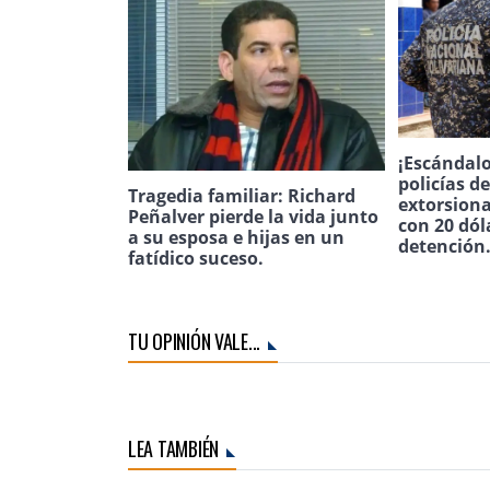
¡Escándalo
policías d
Tragedia familiar: Richard
extorsion
Peñalver pierde la vida junto
con 20 dól
a su esposa e hijas en un
detención
fatídico suceso.
TU OPINIÓN VALE...
LEA TAMBIÉN