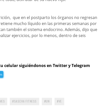
trición, que en el postparto los órganos no regresan
 retiene mucho líquido en las primeras semanas por
tan también el sistema endocrino. Además, dijo que
lizar ejercicios, por lo menos, dentro de seis
tu celular siguiéndonos en Twitter y Telegram
am
MES
SASCHA FITNESS
UN
VE