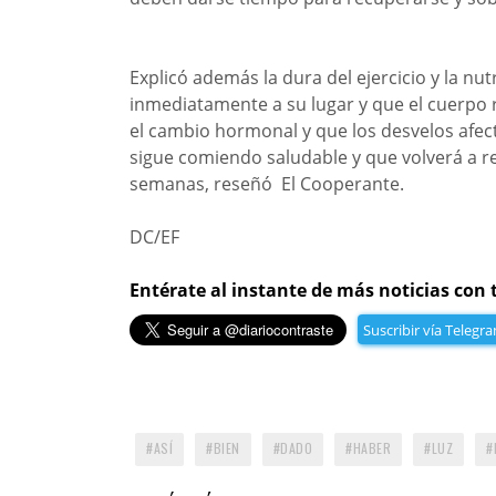
Explicó además la dura del ejercicio y la nu
inmediatamente a su lugar y que el cuerpo
el cambio hormonal y que los desvelos afec
sigue comiendo saludable y que volverá a rea
semanas, reseñó El Cooperante.
DC/EF
Entérate al instante de más noticias con 
Suscribir vía Telegr
ASÍ
BIEN
DADO
HABER
LUZ