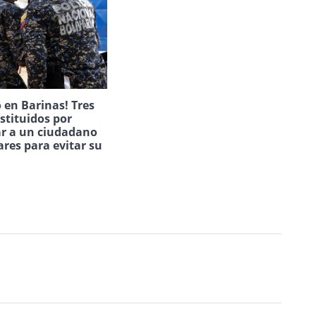
 en Barinas! Tres
estituidos por
ar a un ciudadano
ares para evitar su
.