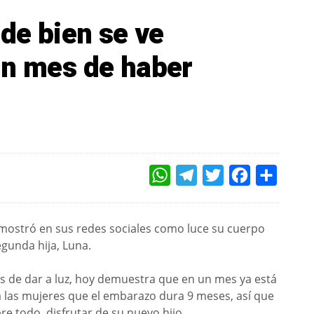
 de bien se ve
un mes de haber
WHATSAPP
TELEGRAM
TWITTER
FACEBOOK
COMPAR
, mostró en sus redes sociales como luce su cuerpo
gunda hija, Luna.
 de dar a luz, hoy demuestra que en un mes ya está
 las mujeres que el embarazo dura 9 meses, así que
e todo, disfrutar de su nuevo hijo.