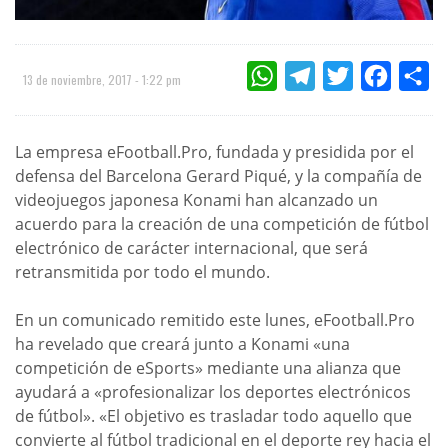
WHATSAPP
TELEGRAM
TWITTER
FACEBOO
CO
13 de noviembre, 2017 - 1:22 pm
La empresa eFootball.Pro, fundada y presidida por el
defensa del Barcelona Gerard Piqué, y la compañía de
videojuegos japonesa Konami han alcanzado un
acuerdo para la creación de una competición de fútbol
electrónico de carácter internacional, que será
retransmitida por todo el mundo.
En un comunicado remitido este lunes, eFootball.Pro
ha revelado que creará junto a Konami «una
competición de eSports» mediante una alianza que
ayudará a «profesionalizar los deportes electrónicos
de fútbol». «El objetivo es trasladar todo aquello que
convierte al fútbol tradicional en el deporte rey hacia el