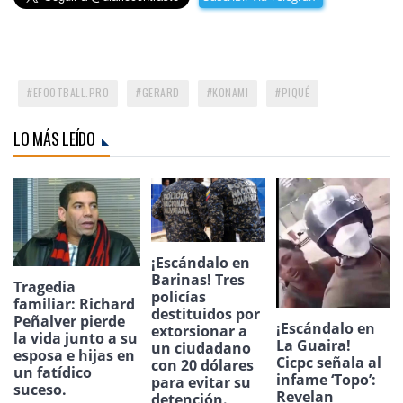
EFOOTBALL.PRO
GERARD
KONAMI
PIQUÉ
LO MÁS LEÍDO
¡Escándalo en
Barinas! Tres
Tragedia
policías
familiar: Richard
destituidos por
Peñalver pierde
¡Escándalo en
extorsionar a
la vida junto a su
La Guaira!
un ciudadano
esposa e hijas en
Cicpc señala al
con 20 dólares
un fatídico
infame ‘Topo’:
para evitar su
suceso.
Revelan
detención.