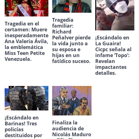
Tragedia
Tragedia en el
familiar:
certamen: Muere
Richard
inesperadamente
¡Escándalo en
Peñalver pierde
Ana Valeria Ávila,
La Guaira!
la vida junto a
la emblemática
Cicpc señala al
su esposa e
Miss Teen Petite
infame ‘Topo’:
hijas en un
Venezuela.
Revelan
fatídico suceso.
impactantes
detalles.
¡Escándalo en
Finaliza la
Barinas! Tres
audiencia de
policías
Nicolás Maduro
destituidos por