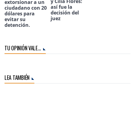
y Cilia Flores:
extorsionar a un
así fue la
ciudadano con 20
decisión del
dólares para
juez
evitar su
detención.
TU OPINIÓN VALE...
LEA TAMBIÉN