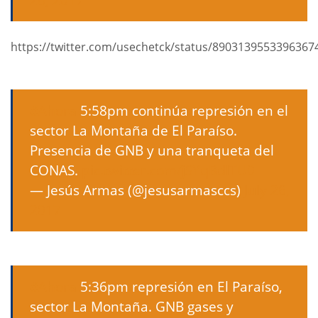
https://twitter.com/usechetck/status/8903139553396367
#Ahora
5:58pm continúa represión en el
sector La Montaña de El Paraíso.
Presencia de GNB y una tranqueta del
CONAS.
pic.twitter.com/jSYqBdlTU0
— Jesús Armas (@jesusarmasccs)
July 26,
2017
#Ahora
5:36pm represión en El Paraíso,
sector La Montaña. GNB gases y