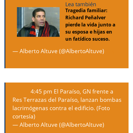
Lea también
Tragedia familiar:
Richard Peñalver
pierde la vida junto a
su esposa e hijas en
un fatídico suceso.
— Alberto Altuve (@AlbertoAltuve)
July
26, 2017
#26Jul
4:45 pm El Paraíso, GN frente a
Res Terrazas del Paraíso, lanzan bombas
lacrimógenas contra el edificio. (Foto
cortesía)
pic.twitter.com/uF0fzSTbf4
— Alberto Altuve (@AlbertoAltuve)
July
26, 2017