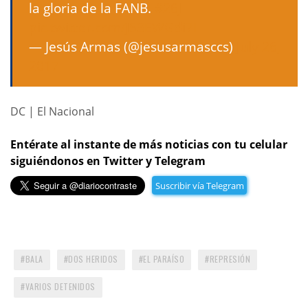
la gloria de la FANB.
#26J
pic.twitter.com/J53EWGdi7I
— Jesús Armas (@jesusarmasccs)
July 26,
2017
DC | El Nacional
Entérate al instante de más noticias con tu celular
siguiéndonos en Twitter y Telegram
Suscribir vía Telegram
BALA
DOS HERIDOS
EL PARAÍSO
REPRESIÓN
VARIOS DETENIDOS