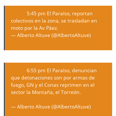
#26Jul
5:45 pm El Paraíso, reportan
colectivos en la zona, se trasladan en
moto por la Av Páez.
— Alberto Altuve (@AlbertoAltuve)
July
26, 2017
#26Jul
6:55 pm El Paraíso, denuncian
que detonaciones son por armas de
fuego, GN y el Conas reprimen en el
sector la Montaña, el Torreón.
pic.twitter.com/lQLZ7odYh0
— Alberto Altuve (@AlbertoAltuve)
July
26, 2017