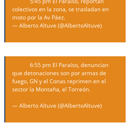
#26Jul
5:45 pm El Paraíso, reportan
colectivos en la zona, se trasladan en
moto por la Av Páez.
— Alberto Altuve (@AlbertoAltuve)
July
26, 2017
#26Jul
6:55 pm El Paraíso, denuncian
que detonaciones son por armas de
fuego, GN y el Conas reprimen en el
sector la Montaña, el Torreón.
pic.twitter.com/lQLZ7odYh0
— Alberto Altuve (@AlbertoAltuve)
July
26, 2017