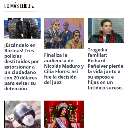
LO MÁS LEÍDO
¡Escándalo en
Tragedia
Barinas! Tres
Finaliza la
familiar:
policías
audiencia de
Richard
destituidos por
Nicolás Maduro y
Peñalver pierde
extorsionar a
Cilia Flores: así
la vida junto a
un ciudadano
fue la decisión
su esposa e
con 20 dólares
del juez
hijas en un
para evitar su
fatídico suceso.
detención.