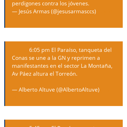
perdigones contra los jóvenes.
— Jesús Armas (@jesusarmasccs)
July 26,
2017
#26Jul
6:05 pm El Paraíso, tanqueta del
Conas se une a la GN y reprimen a
manifestantes en el sector La Montaña,
Av Páez altura el Torreón.
pic.twitter.com/mSrLmfTfEn
— Alberto Altuve (@AlbertoAltuve)
July
26, 2017