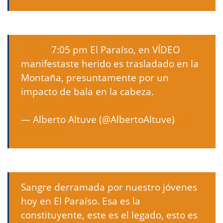
#26Jul
7:05 pm El Paraíso, en VÍDEO
manifestaste herido es trasladado en la
Montaña, presuntamente por un
impacto de bala en la cabeza.
pic.twitter.com/V1wNt4f9xF
— Alberto Altuve (@AlbertoAltuve)
July
26, 2017
Sangre derramada por nuestro jóvenes
hoy en El Paraíso. Esa es la
constituyente, este es el legado, esto es