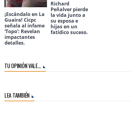
Richard
Peñalver pierde
¡Escándalo en La
la vida junto a
Guaira! Cicpc
su esposa e
señala al infame
hijas en un
‘Topo’: Revelan
fatídico suceso.
impactantes
detalles.
TU OPINIÓN VALE...
LEA TAMBIÉN