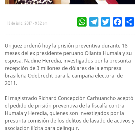
WHATSAPP
TELEGRAM
TWITTER
FACEBOO
CO
13 de julio, 2017 - 9:52 pm
Un juez ordenó hoy la prisión preventiva durante 18
meses del ex presidente peruano Ollanta Humala y su
esposa, Nadine Heredia, investigados por la presunta
recepción de 3 millones de dólares de la empresa
brasileña Odebrecht para la campaña electoral de
2011.
El magistrado Richard Concepción Carhuancho aceptó
el pedido de prisión preventiva de la fiscalía contra
Humala y Heredia, quienes son investigados por la
presunta comisión de los delitos de lavado de activos y
asociación ilícita para delinquir.