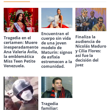
Encuentran el
Finaliza la
Tragedia en el
cuerpo sin vida
audiencia de
certamen: Muere
de una joven
Nicolás Maduro
inesperadamente
modelo de
y Cilia Flores:
Ana Valeria Ávila,
Maturín: signos
así fue la
la emblemática
de asfixia
decisión del
Miss Teen Petite
estremecen a la
juez
Venezuela.
comunidad.
Tragedia
familiar: