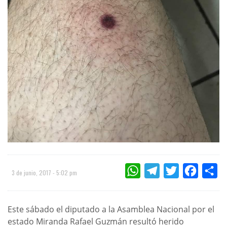
WHATSAPP
TELEGRAM
TWITTER
FACEBOO
CO
3 de junio, 2017 - 5:02 pm
Este sábado el diputado a la Asamblea Nacional por el
estado Miranda Rafael Guzmán resultó herido