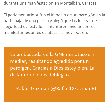
durante una manifestación en Montalbán, Caracas.
El parlamentario sufrió el impacto de un perdigón en la
parte baja de una pierna y alegó que las fuerzas de
seguridad del estado ni intentaron mediar con los
manifestantes antes de atacar la movilización.
La emboscada de la GNB nos atacó sin
mediar, resultando agredido por un
perdigón. Gracias a Dios estoy bien. La
dictadura no nos doblegará
pic.twitter.com/Fk6wL8mSeK
— Rafael Guzmán (@RafaelDGuzmanR)
June 3, 2017