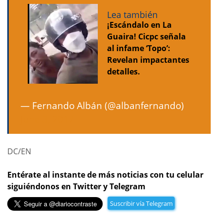
Lea también
¡Escándalo en La
Guaira! Cicpc señala
al infame ‘Topo’:
Revelan impactantes
detalles.
— Fernando Albán (@albanfernando)
June 3, 2017
DC/EN
Entérate al instante de más noticias con tu celular
siguiéndonos en Twitter y Telegram
Suscribir vía Telegram