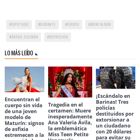
DIPUTADO
DURANTE
HERIDO
MONTALBÁN
RAFAEL GUZMAN
REPRESIÓN
LO MÁS LEÍDO
¡Escándalo en
Encuentran el
Barinas! Tres
Tragedia en el
cuerpo sin vida
policías
certamen: Muere
de una joven
destituidos por
inesperadamente
modelo de
extorsionar a
Ana Valeria Ávila,
Maturín: signos
un ciudadano
la emblemática
de asfixia
con 20 dólares
Miss Teen Petite
estremecen a la
para evitar su