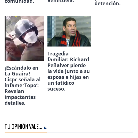
Venezuela.
comunidad.
detención.
Tragedia
familiar: Richard
Peñalver pierde
¡Escándalo en
la vida junto a su
La Guaira!
esposa e hijas en
Cicpc señala al
un fatídico
infame ‘Topo’:
suceso.
Revelan
impactantes
detalles.
TU OPINIÓN VALE...