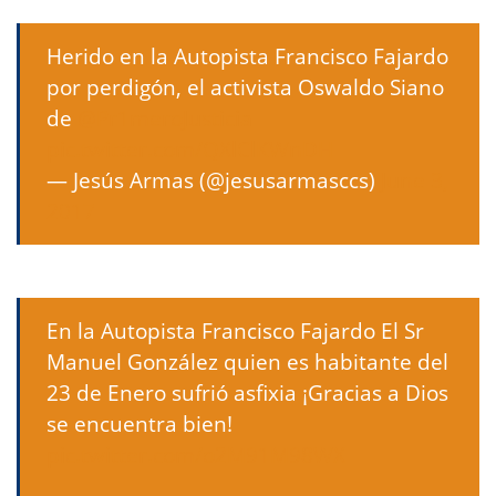
Herido en la Autopista Francisco Fajardo
por perdigón, el activista Oswaldo Siano
de
@Pr1meroJusticia
pic.twitter.com/QXlClKWnDH
— Jesús Armas (@jesusarmasccs)
June 3,
2017
En la Autopista Francisco Fajardo El Sr
Manuel González quien es habitante del
23 de Enero sufrió asfixia ¡Gracias a Dios
se encuentra bien!
pic.twitter.com/o2M91M98WX