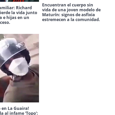
Encuentran el cuerpo sin
amiliar: Richard
vida de una joven modelo de
ierde la vida junto
Maturín: signos de asfixia
a e hijas en un
estremecen a la comunidad.
uceso.
 en La Guaira!
la al infame ‘Topo’: