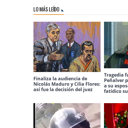
LO MÁS LEÍDO
Tragedia f
Finaliza la audiencia de
Peñalver p
Nicolás Maduro y Cilia Flores:
a su espos
así fue la decisión del juez
fatídico s