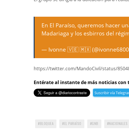
En El Paraíso, queremos hacer una
Madariaga y los esbirros del régi
pic.twitter.com/lJoyM5MER7
— Ivonne 🇻🇪 🇲🇽 (@ivonne680
https://twitter.com/MandoCivil/status/85
Entérate al instante de más noticias con 
Suscribir vía Telegr
BLOQUEA
EL PARAÍSO
GNB
NACIONALES