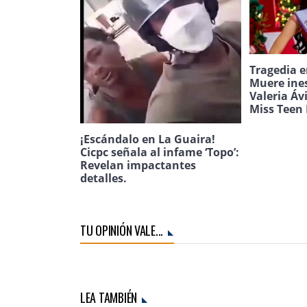
Tragedia e
Muere ine
Valeria Áv
Miss Teen 
¡Escándalo en La Guaira!
Cicpc señala al infame ‘Topo’:
Revelan impactantes
detalles.
TU OPINIÓN VALE...
LEA TAMBIÉN