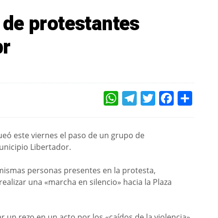
de protestantes
br
WHATSAPP
TELEGRAM
TWITTER
FACEBOOK
COMPAR
ueó este viernes el paso de un grupo de
unicipio Libertador.
 mismas personas presentes en la protesta,
ealizar una «marcha en silencio» hacia la Plaza
ar un rezo en un acto por los «caídos de la violencia».