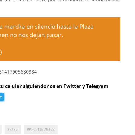
 marcha en silencio hasta la Plaza
men no nos dejan pasar.
0)
April 7, 2017
0481417905680384
tu celular siguiéndonos en Twitter y Telegram
am
PASO
PROTESTANTES