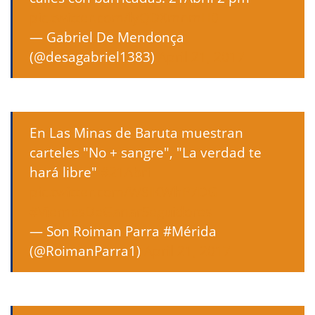
pic.twitter.com/lyQDXmnmH0
— Gabriel De Mendonça
(@desagabriel1383)
April 21, 2017
En Las Minas de Baruta muestran
carteles "No + sangre", "La verdad te
hará libre"
#21Abri
pic.twitter.com/W8IKWhP7DG
#ViernesDeGanarSeguidores
— Son Roiman Parra #Mérida
(@RoimanParra1)
April 21, 2017