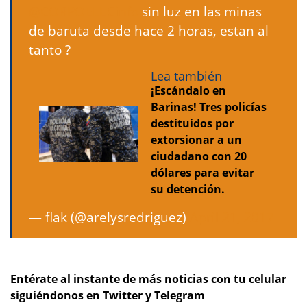
@CORPOELECinfo
sin luz en las minas
de baruta desde hace 2 horas, estan al
tanto ?
Lea también
¡Escándalo en
Barinas! Tres policías
destituidos por
extorsionar a un
ciudadano con 20
dólares para evitar
su detención.
— flak (@arelysredriguez)
April 21, 2017
Entérate al instante de más noticias con tu celular
siguiéndonos en Twitter y Telegram