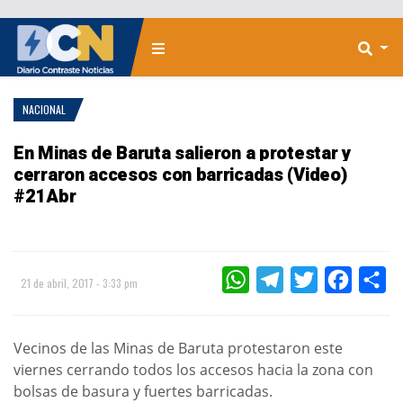
NACIONAL
En Minas de Baruta salieron a protestar y
cerraron accesos con barricadas (Video)
#21Abr
WHATSAPP
TELEGRAM
TWITTER
FACEBOO
CO
21 de abril, 2017 - 3:33 pm
Vecinos de las Minas de Baruta protestaron este
viernes cerrando todos los accesos hacia la zona con
bolsas de basura y fuertes barricadas.