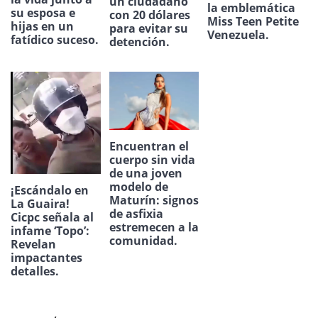
un ciudadano
la emblemática
su esposa e
con 20 dólares
Miss Teen Petite
hijas en un
para evitar su
Venezuela.
fatídico suceso.
detención.
Encuentran el
cuerpo sin vida
de una joven
modelo de
¡Escándalo en
Maturín: signos
La Guaira!
de asfixia
Cicpc señala al
estremecen a la
infame ‘Topo’:
comunidad.
Revelan
impactantes
detalles.