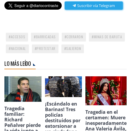
Suscribir vía Telegram
ACCESOS
BARRICADAS
CERRARON
MINAS DE BARUTA
NACIONAL
PROTESTAR
SALIERON
LO MÁS LEÍDO
¡Escándalo en
Tragedia
Barinas! Tres
Tragedia en el
familiar:
policías
certamen: Muere
Richard
destituidos por
inesperadamente
Peñalver pierde
extorsionar a
Ana Valeria Ávila,
la vida junto a