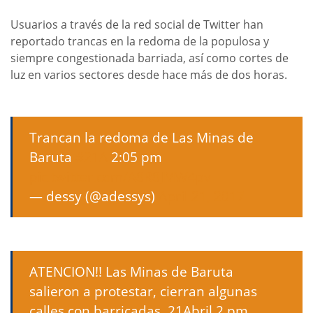
Usuarios a través de la red social de Twitter han
reportado trancas en la redoma de la populosa y
siempre congestionada barriada, así como cortes de
luz en varios sectores desde hace más de dos horas.
Trancan la redoma de Las Minas de
Baruta
#21A
2:05 pm
pic.twitter.com/A8R8JMW4pv
— dessy (@adessys)
April 21, 2017
ATENCION!! Las Minas de Baruta
salieron a protestar, cierran algunas
calles con barricadas. 21Abril 2 pm