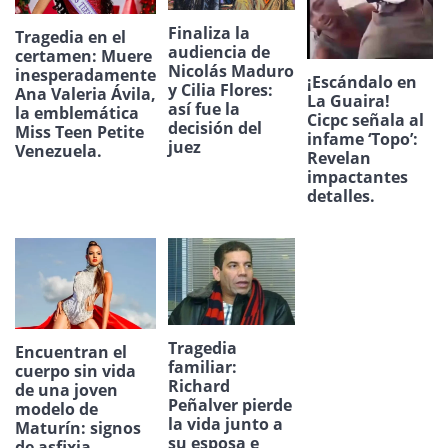
Finaliza la
Tragedia en el
audiencia de
certamen: Muere
Nicolás Maduro
inesperadamente
¡Escándalo en
y Cilia Flores:
Ana Valeria Ávila,
La Guaira!
así fue la
la emblemática
Cicpc señala al
decisión del
Miss Teen Petite
infame ‘Topo’:
juez
Venezuela.
Revelan
impactantes
detalles.
Tragedia
Encuentran el
familiar:
cuerpo sin vida
Richard
de una joven
Peñalver pierde
modelo de
la vida junto a
Maturín: signos
su esposa e
de asfixia