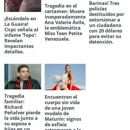
Barinas! Tres
Tragedia en el
policías
certamen: Muere
destituidos por
inesperadamente
¡Escándalo en
extorsionar a
Ana Valeria Ávila,
La Guaira!
un ciudadano
la emblemática
Cicpc señala al
con 20 dólares
Miss Teen Petite
infame ‘Topo’:
para evitar su
Venezuela.
Revelan
detención.
impactantes
detalles.
Tragedia
Encuentran el
familiar:
cuerpo sin vida
Richard
de una joven
Peñalver pierde
modelo de
la vida junto a
Maturín: signos
su esposa e
de asfixia
hijas en un