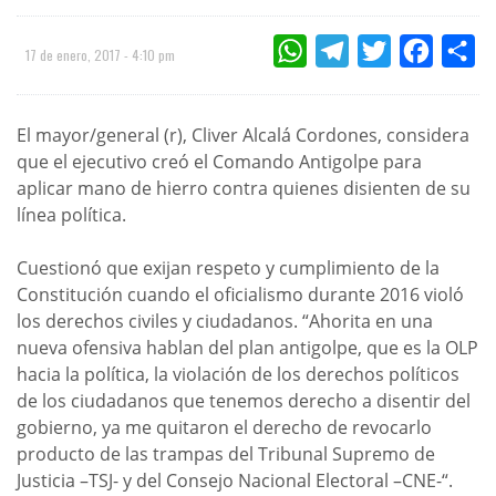
WHATSAPP
TELEGRAM
TWITTER
FACEBOO
CO
17 de enero, 2017 - 4:10 pm
El mayor/general (r), Cliver Alcalá Cordones, considera
que el ejecutivo creó el Comando Antigolpe para
aplicar mano de hierro contra quienes disienten de su
línea política.
Cuestionó que exijan respeto y cumplimiento de la
Constitución cuando el oficialismo durante 2016 violó
los derechos civiles y ciudadanos. “Ahorita en una
nueva ofensiva hablan del plan antigolpe, que es la OLP
hacia la política, la violación de los derechos políticos
de los ciudadanos que tenemos derecho a disentir del
gobierno, ya me quitaron el derecho de revocarlo
producto de las trampas del Tribunal Supremo de
Justicia –TSJ- y del Consejo Nacional Electoral –CNE-“.