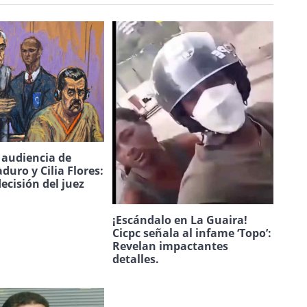
a audiencia de
duro y Cilia Flores:
decisión del juez
¡Escándalo en La Guaira!
Cicpc señala al infame ‘Topo’:
Revelan impactantes
detalles.