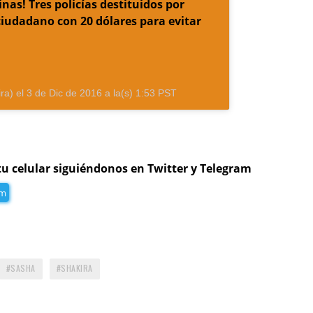
nas! Tres policías destituidos por
ciudadano con 20 dólares para evitar
ra) el
3 de Dic de 2016 a la(s) 1:53 PST
tu celular siguiéndonos en Twitter y Telegram
am
SASHA
SHAKIRA