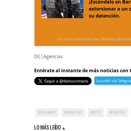
¡Escándalo en Bari
extorsionar a un 
su detención.
Un vídeo publicado por Shakira (@shaki
DC|Agencias
Entérate al instante de más noticias con 
Suscribir vía Telegr
BAILANDO
CHANTAJE
FOTO
PUBLICA
LO MÁS LEÍDO