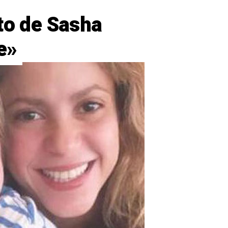
to de Sasha
e»