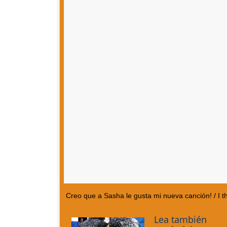
Creo que a Sasha le gusta mi nueva canción! / I t
Lea también