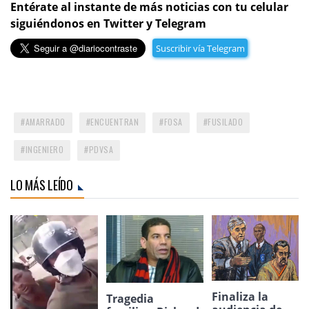
Entérate al instante de más noticias con tu celular
siguiéndonos en Twitter y Telegram
Suscribir vía Telegram
AMARRADO
ENCUENTRAN
FOSA
FUSILADO
INGENIERO
PDVSA
LO MÁS LEÍDO
Finaliza la
Tragedia