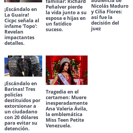
audiencia de
familiar: Richard
Nicolás Maduro
Peñalver pierde
¡Escándalo en
y Cilia Flores:
la vida junto a su
La Guaira!
así fue la
esposa e hijas en
Cicpc señala al
decisión del
un fatídico
infame ‘Topo’:
juez
suceso.
Revelan
impactantes
detalles.
¡Escándalo en
Barinas! Tres
Tragedia en el
policías
certamen: Muere
destituidos por
inesperadamente
extorsionar a
Ana Valeria Ávila,
un ciudadano
la emblemática
con 20 dólares
Miss Teen Petite
para evitar su
Venezuela.
detención.