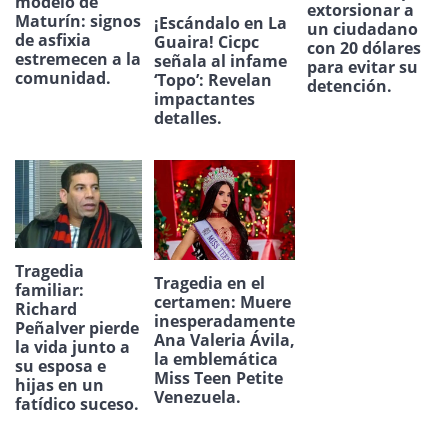
modelo de
extorsionar a
Maturín: signos
¡Escándalo en La
un ciudadano
de asfixia
Guaira! Cicpc
con 20 dólares
estremecen a la
señala al infame
para evitar su
comunidad.
‘Topo’: Revelan
detención.
impactantes
detalles.
Tragedia
Tragedia en el
familiar:
certamen: Muere
Richard
inesperadamente
Peñalver pierde
Ana Valeria Ávila,
la vida junto a
la emblemática
su esposa e
Miss Teen Petite
hijas en un
Venezuela.
fatídico suceso.