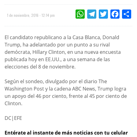
WHATSAPP
TELEGRAM
TWITTER
FACEBOO
CO
1 de noviembre, 2016 - 12:14 pm
El candidato republicano a la Casa Blanca, Donald
Trump, ha adelantado por un punto a su rival
demócrata, Hillary Clinton, en una nueva encuesta
publicada hoy en EE.UU., a una semana de las
elecciones del 8 de noviembre.
Según el sondeo, divulgado por el diario The
Washington Post y la cadena ABC News, Trump logra
un apoyo del 46 por ciento, frente al 45 por ciento de
Clinton.
DC|EFE
Entérate al instante de más noticias con tu celular