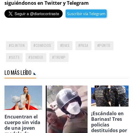
siguiéndonos en Twitter y Telegram
Suscribir vía Telegram
CLINTON
COMICIOS
DIAS
PASA
PUNTO
SIETE
SONDEO
TRUMP
LO MÁS LEÍDO
¡Escándalo en
Encuentran el
Barinas! Tres
cuerpo sin vida
policías
de una joven
destituidos por