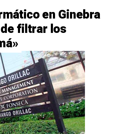
ormático en Ginebra
e filtrar los
má»