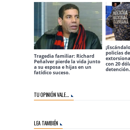
¡Escándalo
policías d
Tragedia familiar: Richard
extorsion
Peñalver pierde la vida junto
con 20 dól
a su esposa e hijas en un
detención
fatídico suceso.
TU OPINIÓN VALE...
LEA TAMBIÉN