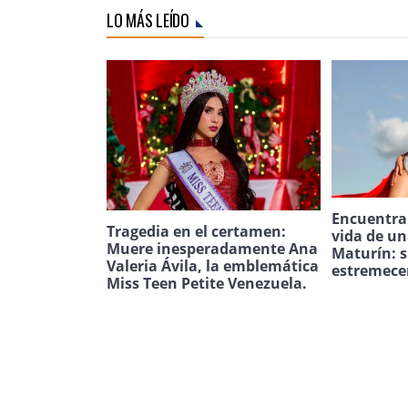
LO MÁS LEÍDO
Encuentran
Tragedia en el certamen:
vida de u
Muere inesperadamente Ana
Maturín: s
Valeria Ávila, la emblemática
estremece
Miss Teen Petite Venezuela.