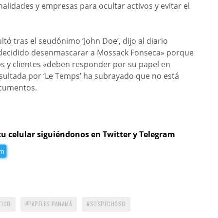
alidades y empresas para ocultar activos y evitar el
ltó tras el seudónimo ‘John Doe’, dijo al diario
«decidido desenmascarar a Mossack Fonseca» porque
 y clientes «deben responder por su papel en
onsultada por ‘Le Temps’ ha subrayado que no está
documentos.
tu celular siguiéndonos en Twitter y Telegram
am
TICO
PAPELES PANAMÁ
SOSPECHOSO