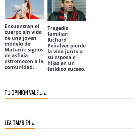
Encuentran el
Tragedia
cuerpo sin vida
familiar:
de una joven
Richard
modelo de
Peñalver pierde
Maturín: signos
la vida junto a
de asfixia
su esposa e
estremecen a la
hijas en un
comunidad.
fatídico suceso.
TU OPINIÓN VALE...
LEA TAMBIÉN