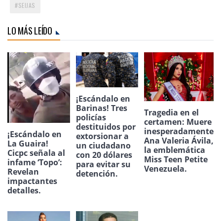
SEIJAS
LO MÁS LEÍDO
¡Escándalo en
Barinas! Tres
Tragedia en el
policías
certamen: Muere
destituidos por
inesperadamente
¡Escándalo en
extorsionar a
Ana Valeria Ávila,
La Guaira!
un ciudadano
la emblemática
Cicpc señala al
con 20 dólares
Miss Teen Petite
infame ‘Topo’:
para evitar su
Venezuela.
Revelan
detención.
impactantes
detalles.