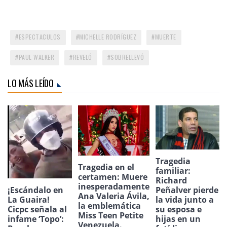
ESPECTACULOS
MICHELLE RODRÍGUEZ
MUERTE
PAUL WALKER
REVELÓ
SOBRELLEVÓ
LO MÁS LEÍDO
Tragedia
Tragedia en el
familiar:
certamen: Muere
Richard
inesperadamente
¡Escándalo en
Peñalver pierde
Ana Valeria Ávila,
La Guaira!
la vida junto a
la emblemática
Cicpc señala al
su esposa e
Miss Teen Petite
infame ‘Topo’:
hijas en un
Venezuela.