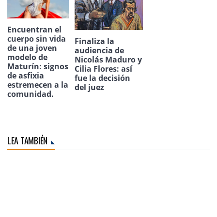
Encuentran el
cuerpo sin vida
Finaliza la
de una joven
audiencia de
modelo de
Nicolás Maduro y
Maturín: signos
Cilia Flores: así
de asfixia
fue la decisión
estremecen a la
del juez
comunidad.
LEA TAMBIÉN