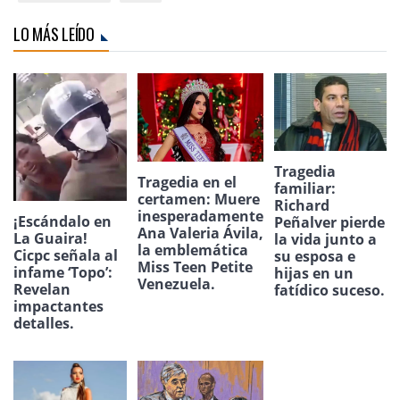
LO MÁS LEÍDO
Tragedia
Tragedia en el
familiar:
certamen: Muere
Richard
inesperadamente
¡Escándalo en
Peñalver pierde
Ana Valeria Ávila,
La Guaira!
la vida junto a
la emblemática
Cicpc señala al
su esposa e
Miss Teen Petite
infame ‘Topo’:
hijas en un
Venezuela.
Revelan
fatídico suceso.
impactantes
detalles.