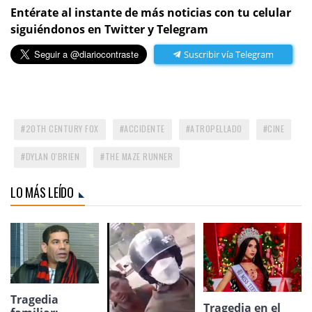
Entérate al instante de más noticias con tu celular
siguiéndonos en Twitter y Telegram
Suscribir vía Telegram
20TH CENTURY FOX
ACCIDENTE
ATROPELLADO
CINE
DYLAN O'BRIEN
THE MAZE RUNNER
LO MÁS LEÍDO
Tragedia
Tragedia en el