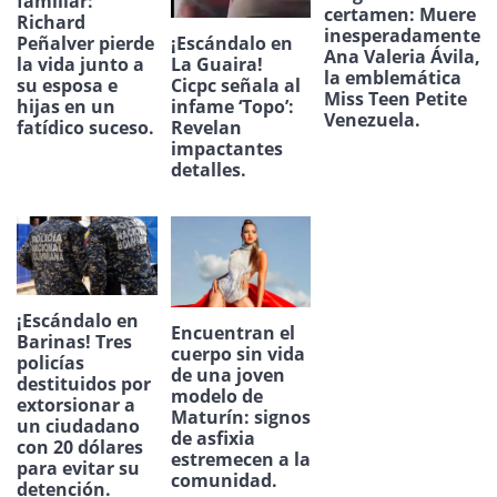
familiar:
certamen: Muere
Richard
inesperadamente
¡Escándalo en
Peñalver pierde
Ana Valeria Ávila,
La Guaira!
la vida junto a
la emblemática
Cicpc señala al
su esposa e
Miss Teen Petite
infame ‘Topo’:
hijas en un
Venezuela.
Revelan
fatídico suceso.
impactantes
detalles.
¡Escándalo en
Encuentran el
Barinas! Tres
cuerpo sin vida
policías
de una joven
destituidos por
modelo de
extorsionar a
Maturín: signos
un ciudadano
de asfixia
con 20 dólares
estremecen a la
para evitar su
comunidad.
detención.