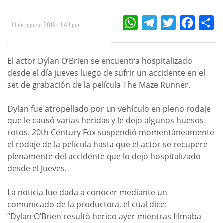
WHATSAPP
TELEGRAM
TWITTER
FACEBOO
CO
19 de marzo, 2016 - 1:49 pm
El actor Dylan O’Brien se encuentra hospitalizado
desde el día jueves luego de sufrir un accidente en el
set de grabación de la película The Maze Runner.
Dylan fue atropellado por un vehículo en pleno rodaje
que le causó varias heridas y le dejo algunos huesos
rotos. 20th Century Fox suspendió momentáneamente
el rodaje de la película hasta que el actor se recupere
plenamente del accidente que lo dejó hospitalizado
desde el Jueves.
La noticia fue dada a conocer mediante un
comunicado de la productora, el cual dice:
“Dylan O’Brien resultó herido ayer mientras filmaba