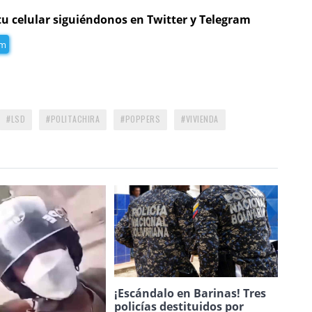
tu celular siguiéndonos en Twitter y Telegram
am
LSD
POLITACHIRA
POPPERS
VIVIENDA
¡Escándalo en Barinas! Tres
policías destituidos por