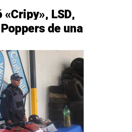
ó «Cripy», LSD,
y Poppers de una