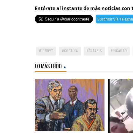
Entérate al instante de más noticias con 
Suscribir vía Telegr
"CRIPY"
COCAINA
ÉXTASIS
INCAUTÓ
LO MÁS LEÍDO