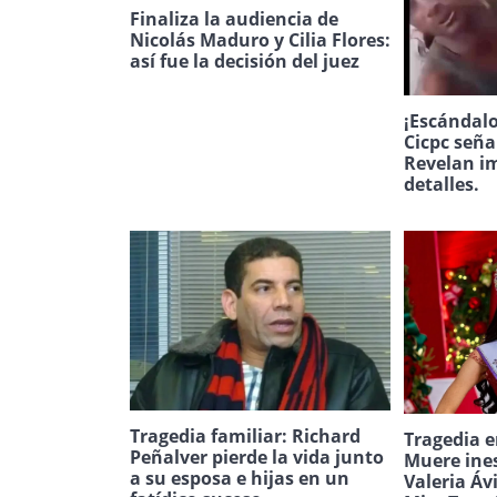
Finaliza la audiencia de
Nicolás Maduro y Cilia Flores:
así fue la decisión del juez
¡Escándalo
Cicpc seña
Revelan i
detalles.
Tragedia familiar: Richard
Tragedia e
Peñalver pierde la vida junto
Muere ine
a su esposa e hijas en un
Valeria Áv