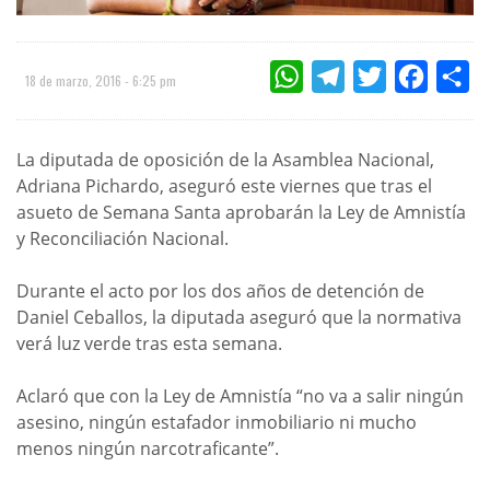
WHATSAPP
TELEGRAM
TWITTER
FACEBOO
CO
18 de marzo, 2016 - 6:25 pm
La diputada de oposición de la Asamblea Nacional,
Adriana Pichardo, aseguró este viernes que tras el
asueto de Semana Santa aprobarán la Ley de Amnistía
y Reconciliación Nacional.
Durante el acto por los dos años de detención de
Daniel Ceballos, la diputada aseguró que la normativa
verá luz verde tras esta semana.
Aclaró que con la Ley de Amnistía “no va a salir ningún
asesino, ningún estafador inmobiliario ni mucho
menos ningún narcotraficante”.