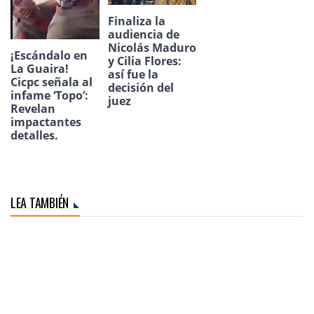
Finaliza la
audiencia de
Nicolás Maduro
¡Escándalo en
y Cilia Flores:
La Guaira!
así fue la
Cicpc señala al
decisión del
infame ‘Topo’:
juez
Revelan
impactantes
detalles.
LEA TAMBIÉN