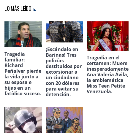
LO MÁS LEÍDO
¡Escándalo en
Tragedia
Barinas! Tres
Tragedia en el
familiar:
policías
certamen: Muere
Richard
destituidos por
inesperadamente
Peñalver pierde
extorsionar a
Ana Valeria Ávila,
la vida junto a
un ciudadano
la emblemática
su esposa e
con 20 dólares
Miss Teen Petite
hijas en un
para evitar su
Venezuela.
fatídico suceso.
detención.