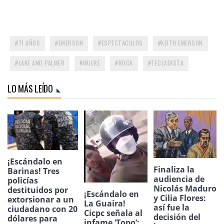
71 AÑOS
EMERSON
ESPECTACULOS
KEITH EMERSON
LAKE AND PALMER
MUERE
ROCK
TECLADISTA
LO MÁS LEÍDO
¡Escándalo en
Finaliza la
Barinas! Tres
audiencia de
policías
Nicolás Maduro
destituidos por
¡Escándalo en
y Cilia Flores:
extorsionar a un
La Guaira!
así fue la
ciudadano con 20
Cicpc señala al
decisión del
dólares para
infame ‘Topo’: