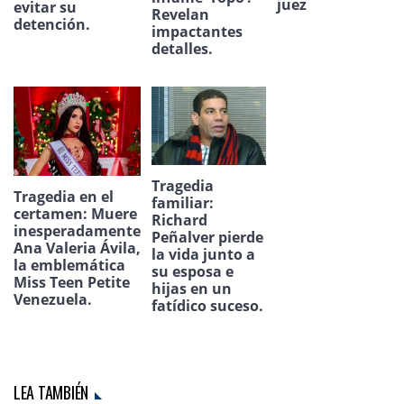
juez
evitar su
Revelan
detención.
impactantes
detalles.
Tragedia
Tragedia en el
familiar:
certamen: Muere
Richard
inesperadamente
Peñalver pierde
Ana Valeria Ávila,
la vida junto a
la emblemática
su esposa e
Miss Teen Petite
hijas en un
Venezuela.
fatídico suceso.
LEA TAMBIÉN