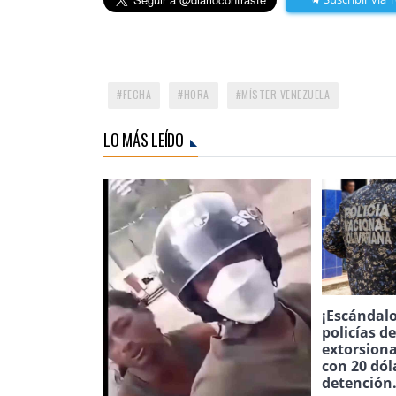
FECHA
HORA
MÍSTER VENEZUELA
LO MÁS LEÍDO
¡Escándalo
policías d
extorsion
con 20 dól
detención