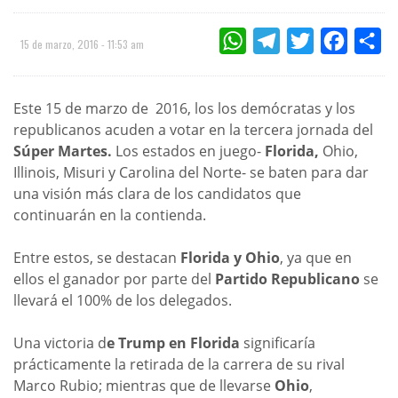
WHATSAPP
TELEGRAM
TWITTER
FACEBOO
CO
15 de marzo, 2016 - 11:53 am
Este 15 de marzo de 2016, los los demócratas y los
republicanos acuden a votar en la tercera jornada del
Súper Martes.
Los estados en juego-
Florida,
Ohio,
Illinois, Misuri y Carolina del Norte- se baten para dar
una visión más clara de los candidatos que
continuarán en la contienda.
Entre estos, se destacan
Florida y Ohio
, ya que en
ellos el ganador por parte del
Partido Republicano
se
llevará el 100% de los delegados.
Una victoria d
e Trump en Florida
significaría
prácticamente la retirada de la carrera de su rival
Marco Rubio; mientras que de llevarse
Ohio
,