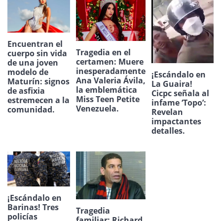
Encuentran el
Tragedia en el
cuerpo sin vida
certamen: Muere
de una joven
inesperadamente
modelo de
¡Escándalo en
Ana Valeria Ávila,
Maturín: signos
La Guaira!
la emblemática
de asfixia
Cicpc señala al
Miss Teen Petite
estremecen a la
infame ‘Topo’:
Venezuela.
comunidad.
Revelan
impactantes
detalles.
¡Escándalo en
Barinas! Tres
Tragedia
policías
familiar: Richard