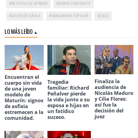
ARTÍCULO DE OPINIÓN
DIARIO CONTRASTE
GOLFREDO DÁVILA
VANGUARDIA POPULAR
ZULIA
LO MÁS LEÍDO
Encuentran el
Finaliza la
Tragedia
cuerpo sin vida
audiencia de
familiar: Richard
de una joven
Nicolás Maduro
Peñalver pierde
modelo de
y Cilia Flores:
la vida junto a su
Maturín: signos
así fue la
esposa e hijas en
de asfixia
decisión del
un fatídico
estremecen a la
juez
suceso.
comunidad.