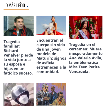
LO MÁS LEÍDO
Encuentran el
Tragedia
Tragedia en el
cuerpo sin vida
familiar:
certamen: Muere
de una joven
Richard
inesperadamente
modelo de
Peñalver pierde
Ana Valeria Ávila,
Maturín: signos
la vida junto a
la emblemática
de asfixia
su esposa e
Miss Teen Petite
estremecen a la
hijas en un
Venezuela.
comunidad.
fatídico suceso.