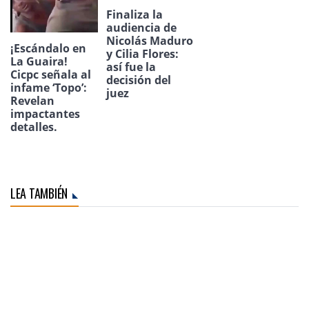
Finaliza la
audiencia de
Nicolás Maduro
¡Escándalo en
y Cilia Flores:
La Guaira!
así fue la
Cicpc señala al
decisión del
infame ‘Topo’:
juez
Revelan
impactantes
detalles.
LEA TAMBIÉN