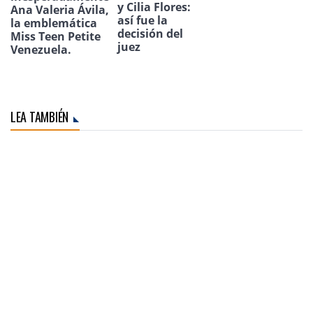
y Cilia Flores:
Ana Valeria Ávila,
así fue la
la emblemática
decisión del
Miss Teen Petite
juez
Venezuela.
LEA TAMBIÉN