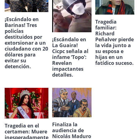
¡Escándalo en
Tragedia
Barinas! Tres
familiar:
policías
Richard
destituidos por
¡Escándalo en
Peñalver pierde
extorsionar a un
La Guaira!
la vida junto a
ciudadano con 20
Cicpc señala al
su esposa e
dólares para
infame ‘Topo’:
hijas en un
evitar su
Revelan
fatídico suceso.
detención.
impactantes
detalles.
Finaliza la
Tragedia en el
audiencia de
certamen: Muere
Nicolás Maduro
inesperadamente