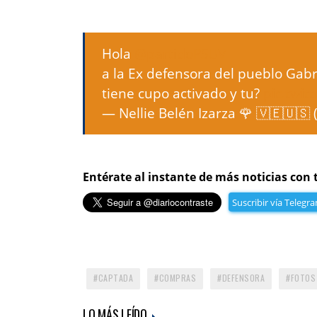
Hola
@partidoPSUV
a la Ex defensora del pueblo Gabr
tiene cupo activado y tu?
pic.twit
— Nellie Belén Izarza 🌹 🇻🇪🇺
Entérate al instante de más noticias con 
Suscribir vía Telegr
CAPTADA
COMPRAS
DEFENSORA
FOTOS
LO MÁS LEÍDO