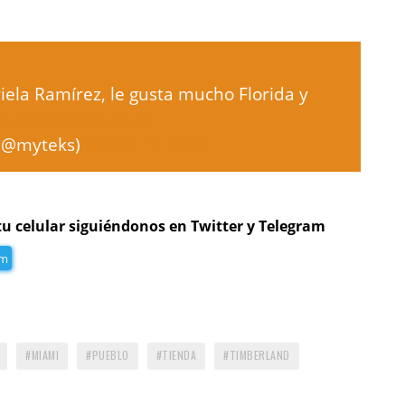
iela Ramírez, le gusta mucho Florida y
ter.com/NJ5sU7XUJF
 (@myteks)
March 14, 2016
tu celular siguiéndonos en Twitter y Telegram
am
MIAMI
PUEBLO
TIENDA
TIMBERLAND