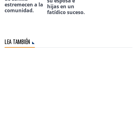
su esposa e
estremecen a la
hijas en un
comunidad.
fatídico suceso.
LEA TAMBIÉN