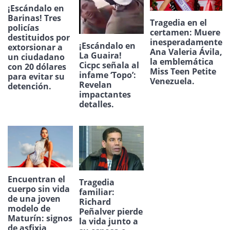
¡Escándalo en
Barinas! Tres
Tragedia en el
policías
certamen: Muere
destituidos por
inesperadamente
¡Escándalo en
extorsionar a
Ana Valeria Ávila,
La Guaira!
un ciudadano
la emblemática
Cicpc señala al
con 20 dólares
Miss Teen Petite
infame ‘Topo’:
para evitar su
Venezuela.
Revelan
detención.
impactantes
detalles.
Encuentran el
Tragedia
cuerpo sin vida
familiar:
de una joven
Richard
modelo de
Peñalver pierde
Maturín: signos
la vida junto a
de asfixia