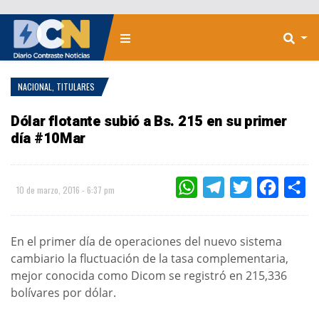
NACIONAL
,
TITULARES
Dólar flotante subió a Bs. 215 en su primer
día #10Mar
WHATSAPP
TELEGRAM
TWITTER
FACEBOO
CO
10 de marzo, 2016 - 6:37 pm
En el primer día de operaciones del nuevo sistema
cambiario la fluctuación de la tasa complementaria,
mejor conocida como Dicom se registró en 215,336
bolívares por dólar.