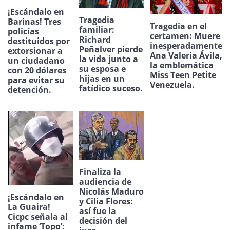
¡Escándalo en
Tragedia
Barinas! Tres
Tragedia en el
familiar:
policías
certamen: Muere
Richard
destituidos por
inesperadamente
Peñalver pierde
extorsionar a
Ana Valeria Ávila,
la vida junto a
un ciudadano
la emblemática
su esposa e
con 20 dólares
Miss Teen Petite
hijas en un
para evitar su
Venezuela.
fatídico suceso.
detención.
Finaliza la
audiencia de
Nicolás Maduro
¡Escándalo en
y Cilia Flores:
La Guaira!
así fue la
Cicpc señala al
decisión del
infame ‘Topo’: