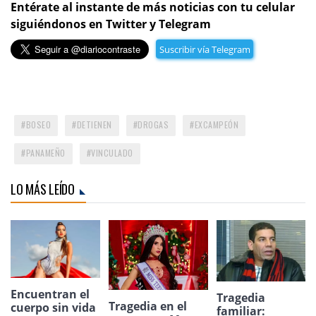
Entérate al instante de más noticias con tu celular
siguiéndonos en Twitter y Telegram
Suscribir vía Telegram
BOSEO
DETIENEN
DROGAS
EXCAMPEÓN
PANAMEÑO
VINCULADO
LO MÁS LEÍDO
Encuentran el
Tragedia
Tragedia en el
cuerpo sin vida
familiar: