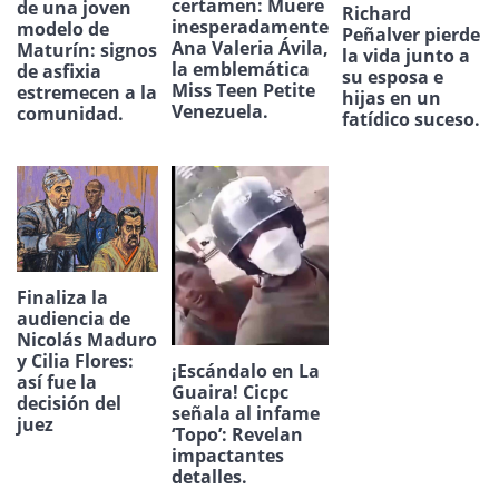
certamen: Muere
de una joven
Richard
inesperadamente
modelo de
Peñalver pierde
Ana Valeria Ávila,
Maturín: signos
la vida junto a
la emblemática
de asfixia
su esposa e
Miss Teen Petite
estremecen a la
hijas en un
Venezuela.
comunidad.
fatídico suceso.
Finaliza la
audiencia de
Nicolás Maduro
y Cilia Flores:
¡Escándalo en La
así fue la
Guaira! Cicpc
decisión del
señala al infame
juez
‘Topo’: Revelan
impactantes
detalles.