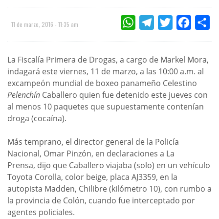
WHATSAPP
TELEGRAM
TWITTER
FACEBOO
CO
11 de marzo, 2016 - 11:35 am
La Fiscalía Primera de Drogas, a cargo de Markel Mora,
indagará este viernes, 11 de marzo, a las 10:00 a.m. al
excampeón mundial de boxeo panameño Celestino
Pelenchín
Caballero quien fue detenido este jueves con
al menos 10 paquetes que supuestamente contenían
droga (cocaína).
Más temprano, el director general de la Policía
Nacional, Omar Pinzón, en declaraciones a La
Prensa, dijo que Caballero viajaba (solo) en un vehículo
Toyota Corolla, color beige, placa AJ3359, en la
autopista Madden, Chilibre (kilómetro 10), con rumbo a
la provincia de Colón, cuando fue interceptado por
agentes policiales.