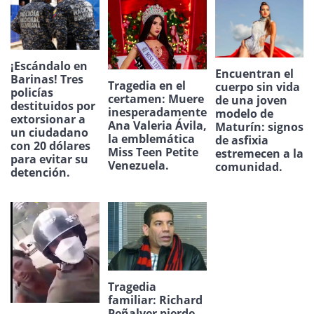
¡Escándalo en
Encuentran el
Barinas! Tres
Tragedia en el
cuerpo sin vida
policías
certamen: Muere
de una joven
destituidos por
inesperadamente
modelo de
extorsionar a
Ana Valeria Ávila,
Maturín: signos
un ciudadano
la emblemática
de asfixia
con 20 dólares
Miss Teen Petite
estremecen a la
para evitar su
Venezuela.
comunidad.
detención.
Tragedia
familiar: Richard
Peñalver pierde