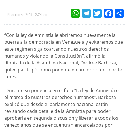
WHATSAPP
TELEGRAM
TWITTER
FACEBOO
CO
14 de marzo, 2016 - 2:24 pm
“Con la ley de Amnistía le abriremos nuevamente la
puerta a la democracia en Venezuela y evitaremos que
este régimen siga coartando nuestros derechos
humanos y violando la Constitución”,
afirmó la
diputada de la Asamblea Nacional, Desiree Barboza,
quien participó como ponente en un foro público este
lunes.
Durante su ponencia en el foro “La ley de Amnistía en
el marco de nuestros derechos humanos”, Barboza
explicó que desde el parlamento nacional están
revisando cada detalle de la Amnistía para poder
aprobarla en segunda discusión y liberar a todos los
venezolanos que se encuentran encarcelados por