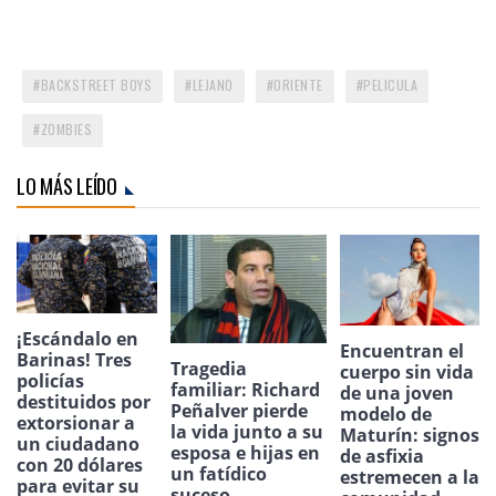
BACKSTREET BOYS
LEJANO
ORIENTE
PELICULA
ZOMBIES
LO MÁS LEÍDO
¡Escándalo en
Encuentran el
Barinas! Tres
Tragedia
cuerpo sin vida
policías
familiar: Richard
de una joven
destituidos por
Peñalver pierde
modelo de
extorsionar a
la vida junto a su
Maturín: signos
un ciudadano
esposa e hijas en
de asfixia
con 20 dólares
un fatídico
estremecen a la
para evitar su
suceso.