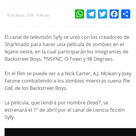
WHATSAPP
TELEGRAM
TWITTER
FACEBOO
CO
18 de marzo, 2016 - 4:48 pm
El canal de televisión Syfy se unió con los creadores de
Sharknado para hacer una película de zombies en el
lejano oeste, en la cual participarán los integrantes de
Backstreet Boys, *NSYNC, O-Town y 98 Degrees.
En el film se puede ver a a Nick Carter, A.J. Mclean y Joey
Fatone combatiendo a los zombies mientras suena
The
Call
, de los Backstreet Boys.
La película, que tendrá por nombre
Dead7
, se
estrenará el 1° de abril por el canal de ciencia ficción
Syfy.