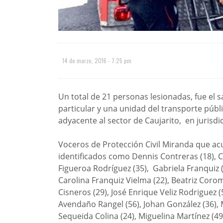
14 de marzo, 2016 - 7:25 pm
Un total de 21 personas lesionadas, fue el 
particular y una unidad del transporte públi
adyacente al sector de Caujarito, en jurisdi
Voceros de Protección Civil Miranda que acu
identificados como Dennis Contreras (18), C
Figueroa Rodríguez (35), Gabriela Franquiz (
Carolina Franquiz Vielma (22), Beatriz Coro
Cisneros (29), José Enrique Veliz Rodriguez (5
Avendaño Rangel (56), Johan González (36),
Sequeida Colina (24), Miguelina Martínez (49