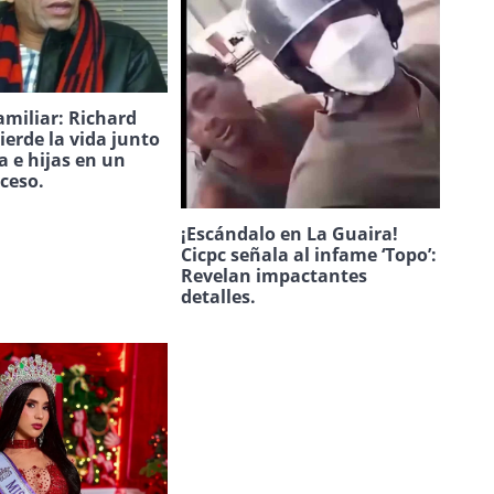
amiliar: Richard
ierde la vida junto
a e hijas en un
uceso.
¡Escándalo en La Guaira!
Cicpc señala al infame ‘Topo’:
Revelan impactantes
detalles.