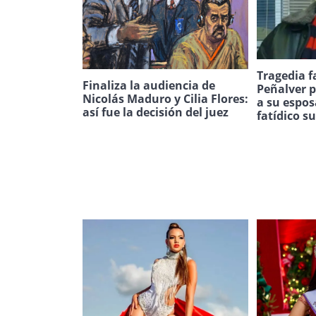
Tragedia f
Finaliza la audiencia de
Peñalver p
Nicolás Maduro y Cilia Flores:
a su espos
así fue la decisión del juez
fatídico s