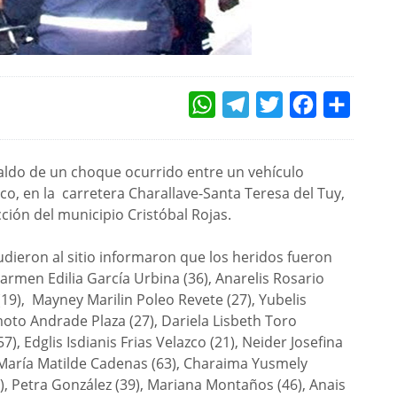
WHATSAPP
TELEGRAM
TWITTER
FACEBOOK
COMPAR
saldo de un choque ocurrido entre un vehículo
co, en la carretera Charallave-Santa Teresa del Tuy,
cción del municipio Cristóbal Rojas.
dieron al sitio informaron que los heridos fueron
armen Edilia García Urbina (36), Anarelis Rosario
19), Mayney Marilin Poleo Revete (27), Yubelis
moto Andrade Plaza (27), Dariela Lisbeth Toro
7), Edglis Isdianis Frias Velazco (21), Neider Josefina
 María Matilde Cadenas (63), Charaima Yusmely
), Petra González (39), Mariana Montaños (46), Anais