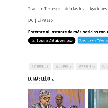
Tránsito Terrestre inició las investigacione
DC | El Pitazo
Entérate al instante de más noticias con 
Suscribir vía Telegr
21 HERIDOS
ACCIDENTE
CARRETERA
CH
LO MÁS LEÍDO