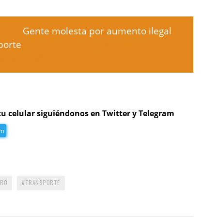
NTER
Gente molesta por aumento ilegal
sporte
pic.twitter.com/QiQ4KNvzlp
rch 7, 2016
tu celular siguiéndonos en Twitter y Telegram
am
ARO
TRANSPORTE