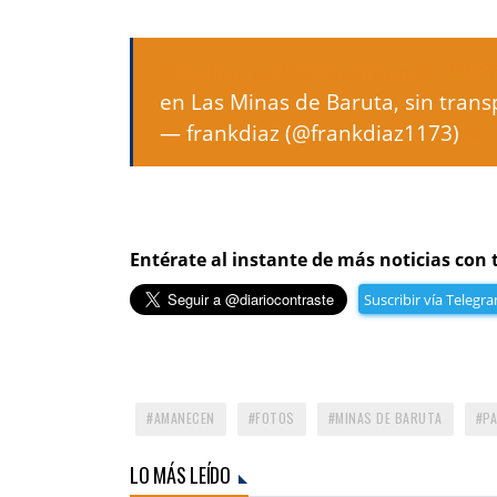
@trafico_gv
@globovision
@FMCE
en Las Minas de Baruta, sin tran
— frankdiaz (@frankdiaz1173)
Ma
Entérate al instante de más noticias con 
Suscribir vía Telegr
AMANECEN
FOTOS
MINAS DE BARUTA
P
LO MÁS LEÍDO