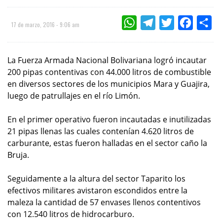
WHATSAPP
TELEGRAM
TWITTER
FACEBOO
CO
17 de marzo, 2016 - 9:06 am
La Fuerza Armada Nacional Bolivariana logró incautar
200 pipas contentivas con 44.000 litros de combustible
en diversos sectores de los municipios Mara y Guajira,
luego de patrullajes en el río Limón.
En el primer operativo fueron incautadas e inutilizadas
21 pipas llenas las cuales contenían 4.620 litros de
carburante, estas fueron halladas en el sector caño la
Bruja.
Seguidamente a la altura del sector Taparito los
efectivos militares avistaron escondidos entre la
maleza la cantidad de 57 envases llenos contentivos
con 12.540 litros de hidrocarburo.