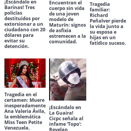
¡Escándalo en
Encuentran el
Tragedia
Barinas! Tres
cuerpo sin vida
familiar:
policías
de una joven
Richard
destituidos por
modelo de
Peñalver pierde
extorsionar a un
Maturín: signos
la vida junto a
ciudadano con 20
de asfixia
su esposa e
dólares para
estremecen a la
hijas en un
evitar su
comunidad.
fatídico suceso.
detención.
Tragedia en el
certamen: Muere
inesperadamente
¡Escándalo en
Ana Valeria Ávila,
La Guaira!
la emblemática
Cicpc señala al
Miss Teen Petite
infame ‘Topo’:
Venezuela.
Revelan