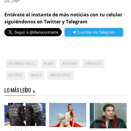
DC|NP
Entérate al instante de más noticias con tu celular
siguiéndonos en Twitter y Telegram
Suscribir vía Telegram
COMBUSTIBLES
FANB
GUAJIRA
INCAUTÓ
LITROS
MARA
MUNICIPIOS
LO MÁS LEÍDO