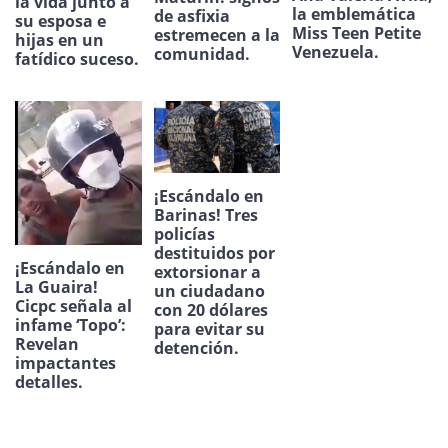
la vida junto a
la emblemática
de asfixia
su esposa e
Miss Teen Petite
estremecen a la
hijas en un
Venezuela.
comunidad.
fatídico suceso.
¡Escándalo en
Barinas! Tres
policías
destituidos por
¡Escándalo en
extorsionar a
La Guaira!
un ciudadano
Cicpc señala al
con 20 dólares
infame ‘Topo’:
para evitar su
Revelan
detención.
impactantes
detalles.