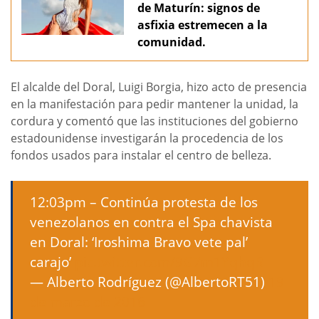
de Maturín: signos de
asfixia estremecen a la
comunidad.
El alcalde del Doral, Luigi Borgia, hizo acto de presencia
en la manifestación para pedir mantener la unidad, la
cordura y comentó que las instituciones del gobierno
estadounidense investigarán la procedencia de los
fondos usados para instalar el centro de belleza.
12:03pm – Continúa protesta de los
venezolanos en contra el Spa chavista
en Doral: ‘Iroshima Bravo vete pal’
carajo’
pic.twitter.com/9G7m1YqhqR
— Alberto Rodríguez (@AlbertoRT51)
19
de marzo de 2016