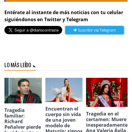
Entérate al instante de más noticias con tu celular
siguiéndonos en Twitter y Telegram
Suscribir vía Telegram
LO MÁS LEÍDO
Encuentran el
Tragedia
Tragedia en el
cuerpo sin vida
familiar:
certamen: Muere
de una joven
Richard
inesperadamente
modelo de
Peñalver pierde
Ana Valeria Ávila,
Maturín: signos