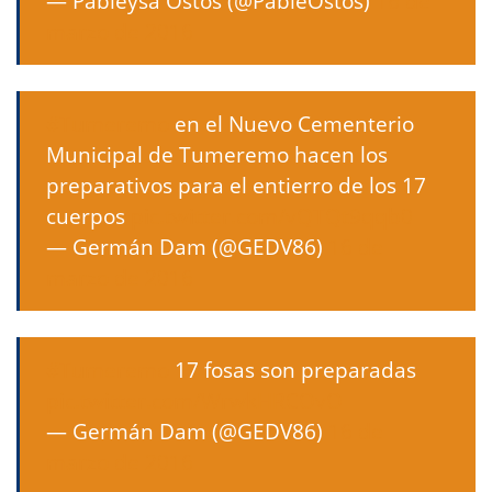
— Pableysa Ostos (@PableOstos)
16 de
marzo de 2016
#Tumeremo
en el Nuevo Cementerio
Municipal de Tumeremo hacen los
preparativos para el entierro de los 17
cuerpos
pic.twitter.com/vQTQt9qqb0
— Germán Dam (@GEDV86)
16 de
marzo de 2016
#Tumeremo
17 fosas son preparadas
pic.twitter.com/WrwkHRCOvO
— Germán Dam (@GEDV86)
16 de
marzo de 2016