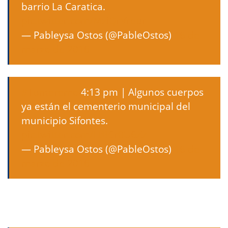
barrio La Caratica.
pic.twitter.com/MziQrVreur
— Pableysa Ostos (@PableOstos)
16 de
marzo de 2016
#Tumeremo
4:13 pm | Algunos cuerpos
ya están el cementerio municipal del
municipio Sifontes.
pic.twitter.com/LtBCr0U6ZZ
— Pableysa Ostos (@PableOstos)
16 de
marzo de 2016