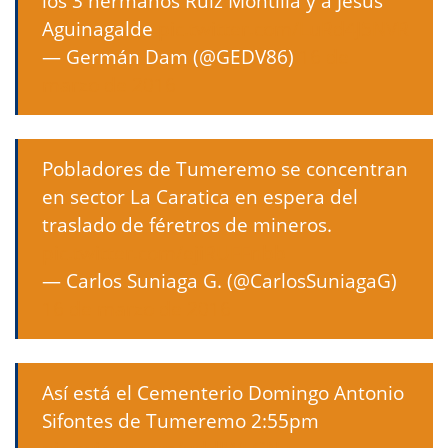
los 3 hermanos Ruiz Montilla y a Jesús
Aguinagalde
pic.twitter.com/LuRd4J5NVR
— Germán Dam (@GEDV86)
16 de
marzo de 2016
Pobladores de Tumeremo se concentran
en sector La Caratica en espera del
traslado de féretros de mineros.
pic.twitter.com/ejiRUFFnbb
— Carlos Suniaga G. (@CarlosSuniagaG)
16 de marzo de 2016
Así está el Cementerio Domingo Antonio
Sifontes de Tumeremo 2:55pm