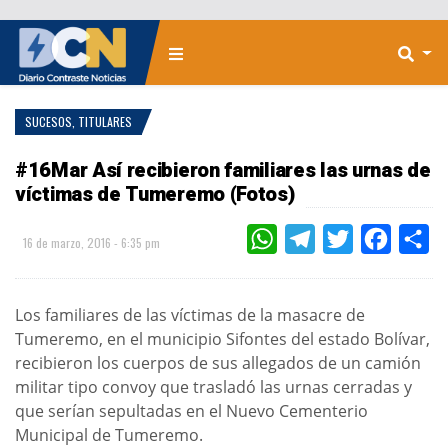
SUCESOS
,
TITULARES
#16Mar Así recibieron familiares las urnas de
víctimas de Tumeremo (Fotos)
WHATSAPP
TELEGRAM
TWITTER
FACEBOO
CO
16 de marzo, 2016 - 6:35 pm
Los familiares de las víctimas de la masacre de
Tumeremo, en el municipio Sifontes del estado Bolívar,
recibieron los cuerpos de sus allegados de un camión
militar tipo convoy que trasladó las urnas cerradas y
que serían sepultadas en el Nuevo Cementerio
Municipal de Tumeremo.