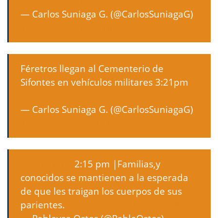
pic.twitter.com/qdtlJWLGNy
— Carlos Suniaga G. (@CarlosSuniagaG)
16 de marzo de 2016
Féretros llegan al Cementerio de
Sifontes en vehículos militares 3:21pm
#Tumeremo
pic.twitter.com/L4jdwuAKi2
— Carlos Suniaga G. (@CarlosSuniagaG)
16 de marzo de 2016
#Tuneremo
2:15 pm |Familias,y
conocidos se mantienen a la esperada
de que les traigan los cuerpos de sus
parientes.
pic.twitter.com/SONFsy78eL