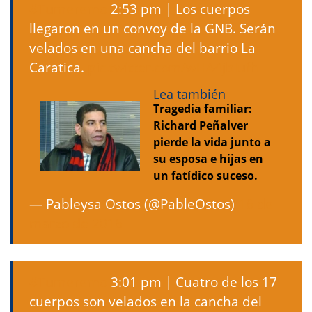
#Tumeremo
2:53 pm | Los cuerpos
llegaron en un convoy de la GNB. Serán
velados en una cancha del barrio La
Caratica.
pic.twitter.com/wHA4jbIufh
Lea también
Tragedia familiar:
Richard Peñalver
pierde la vida junto a
su esposa e hijas en
un fatídico suceso.
— Pableysa Ostos (@PableOstos)
16 de
marzo de 2016
#Tumeremo
3:01 pm | Cuatro de los 17
cuerpos son velados en la cancha del