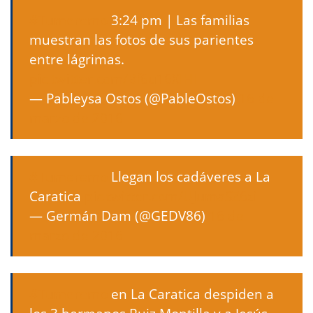
#Tumeremo
3:24 pm | Las familias
muestran las fotos de sus parientes
entre lágrimas.
pic.twitter.com/Bf6u16XIHI
— Pableysa Ostos (@PableOstos)
16 de
marzo de 2016
#Tumeremo
Llegan los cadáveres a La
Caratica
pic.twitter.com/UJumaSZ6zi
— Germán Dam (@GEDV86)
16 de
marzo de 2016
#Tumeremo
en La Caratica despiden a