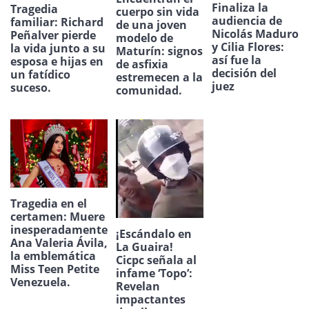
Finaliza la
Tragedia
cuerpo sin vida
audiencia de
familiar: Richard
de una joven
Nicolás Maduro
Peñalver pierde
modelo de
y Cilia Flores:
la vida junto a su
Maturín: signos
así fue la
esposa e hijas en
de asfixia
decisión del
un fatídico
estremecen a la
juez
suceso.
comunidad.
Tragedia en el
certamen: Muere
inesperadamente
¡Escándalo en
Ana Valeria Ávila,
La Guaira!
la emblemática
Cicpc señala al
Miss Teen Petite
infame ‘Topo’:
Venezuela.
Revelan
impactantes